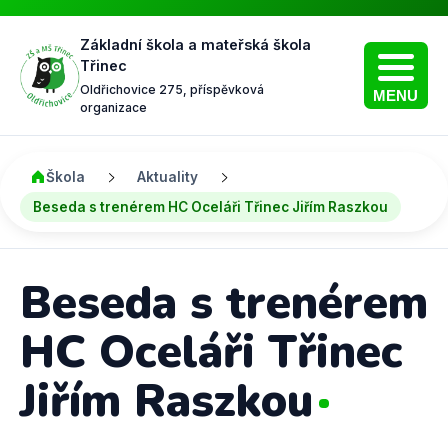
Základní škola a mateřská škola
Třinec
Oldřichovice 275, příspěvková
MENU
organizace
Škola
Aktuality
Beseda s trenérem HC Oceláři Třinec Jiřím Raszkou
Beseda s trenérem
HC Oceláři Třinec
Jiřím Raszkou