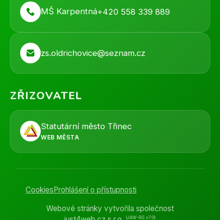
MŠ Karpentná
+420 558 339 889
zs.oldrichovice@seznam.cz
ZŘIZOVATEL
Statutární město Třinec
WEB MĚSTA
Cookies
Prohlášení o přístupnosti
Webové stránky vytvořila společnost
(J4W-RS v7.0)
just4web.cz s.r.o.