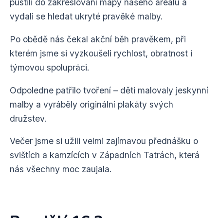
pustili
do
zakreslování
mapy
našeho
areálu
a
vydali
se
hledat
ukryté
pravěké
malby.
Po
obědě
nás
čekal
akční
běh
pravěkem,
při
kterém
jsme
si
vyzkoušeli
rychlost,
obratnost
i
týmovou
spolupráci.
Odpoledne
patřilo
tvoření –
děti
malovaly
jeskynní
malby
a
vyráběly
originální
plakáty
svých
družstev.
Večer
jsme
si
užili
velmi
zajímavou
přednášku
o
svištích
a
kamzících
v
Západních
Tatrách,
která
nás
všechny
moc
zaujala.