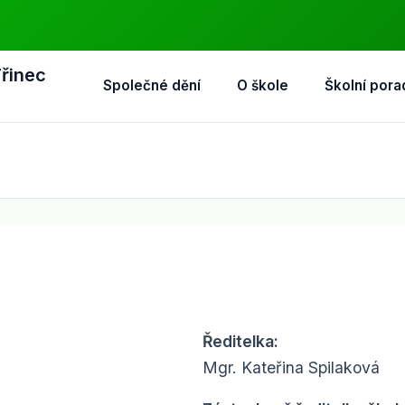
Třinec
Společné dění
O škole
Školní pora
Ředitelka:
Mgr. Kateřina Spilaková