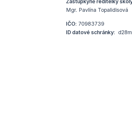
Zástupkyně ředitelky školy
Mgr. Pavlína Topalidisová
IČO
: 70983739
ID datové schránky
:
d28m