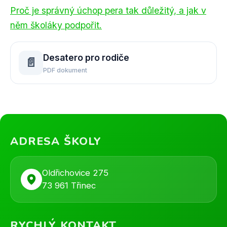
Proč je správný úchop pera tak důležitý, a jak v
něm školáky podpořit.
Desatero pro rodiče
📄
PDF dokument
ADRESA ŠKOLY
Oldřichovice 275
73 961 Třinec
RYCHLÝ KONTAKT