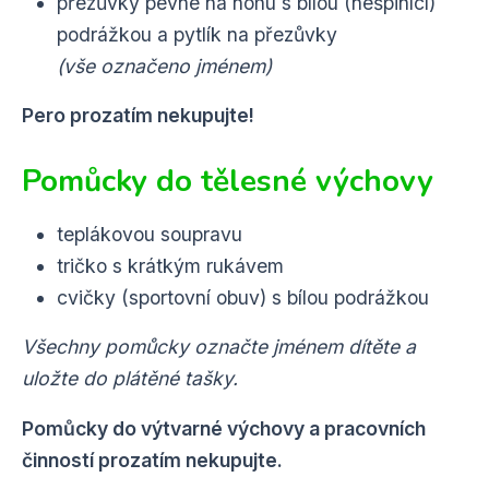
přezůvky pevné na nohu s bílou (nešpinící)
podrážkou a pytlík na přezůvky
(vše označeno jménem)
Pero prozatím nekupujte!
Pomůcky do tělesné výchovy
teplákovou soupravu
tričko s krátkým rukávem
cvičky (sportovní obuv) s bílou podrážkou
Všechny pomůcky označte jménem dítěte a
uložte do plátěné tašky.
Pomůcky do výtvarné výchovy a pracovních
činností prozatím nekupujte.