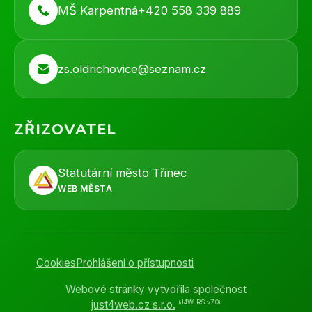
MŠ Karpentná
+420 558 339 889
zs.oldrichovice@seznam.cz
ZŘIZOVATEL
Statutární město Třinec
WEB MĚSTA
Cookies
Prohlášení o přístupnosti
Webové stránky vytvořila společnost
(J4W-RS v7.0)
just4web.cz s.r.o.