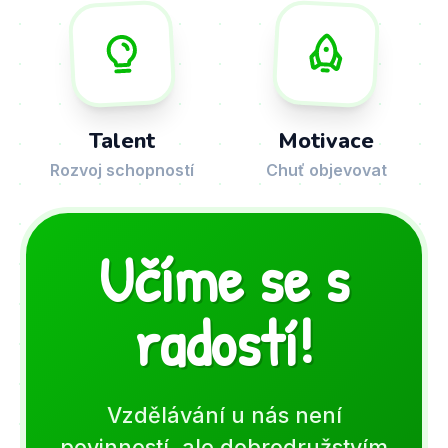
Talent
Motivace
Rozvoj schopností
Chuť objevovat
Učíme se s
radostí!
Vzdělávání u nás není
povinností, ale dobrodružstvím