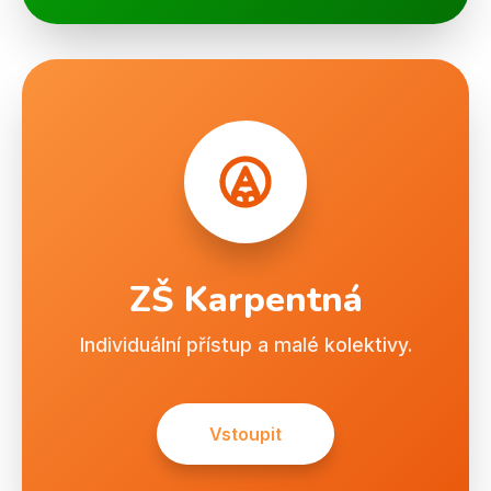
ZŠ Karpentná
Individuální přístup a malé kolektivy.
Vstoupit