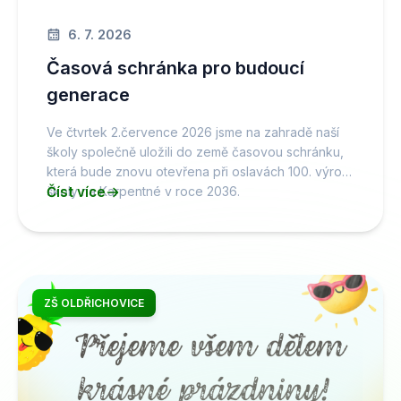
6. 7. 2026
Časová schránka pro budoucí
generace
Ve čtvrtek 2.července 2026 jsme na zahradě naší
školy společně uložili do země časovou schránku,
která bude znovu otevřena při oslavách 100. výročí
školy na Karpentné v roce 2036.
Číst více
ZŠ OLDŘICHOVICE