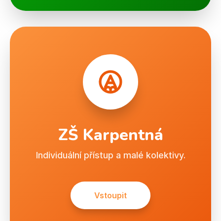
ZŠ Karpentná
Individuální přístup a malé kolektivy.
Vstoupit