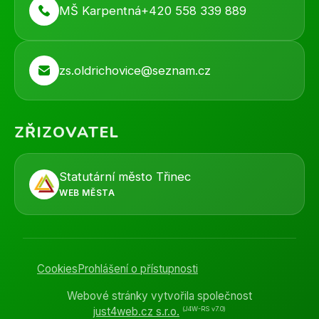
MŠ Karpentná
+420 558 339 889
zs.oldrichovice@seznam.cz
ZŘIZOVATEL
Statutární město Třinec
WEB MĚSTA
Cookies
Prohlášení o přístupnosti
Webové stránky vytvořila společnost
(J4W-RS v7.0)
just4web.cz s.r.o.