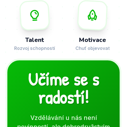
Talent
Motivace
Rozvoj schopností
Chuť objevovat
Učíme se s
radostí!
Vzdělávání u nás není
povinností, ale dobrodružstvím