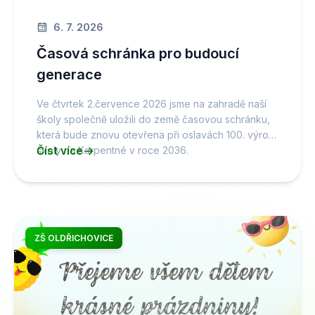
6. 7. 2026
Časová schránka pro budoucí
generace
Ve čtvrtek 2.července 2026 jsme na zahradě naší
školy společně uložili do země časovou schránku,
která bude znovu otevřena při oslavách 100. výročí
školy na Karpentné v roce 2036.
Číst více
ZŠ OLDŘICHOVICE