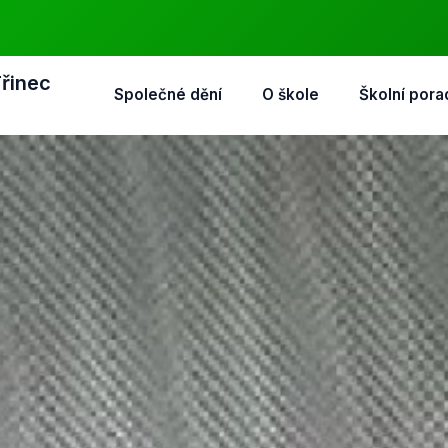
Třinec
Společné dění
O škole
Školní pora