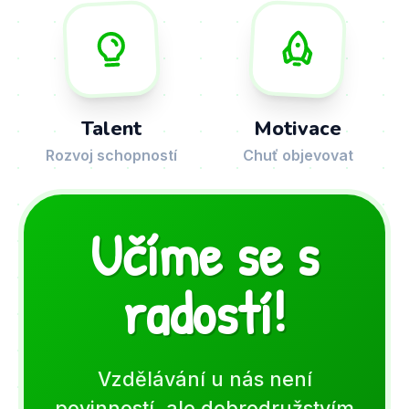
Talent
Motivace
Rozvoj schopností
Chuť objevovat
Učíme se s
radostí!
Vzdělávání u nás není
povinností, ale dobrodružstvím