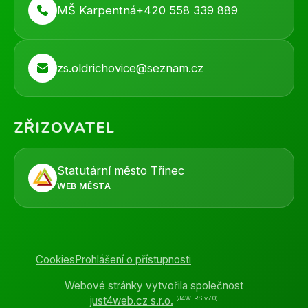
MŠ Karpentná
+420 558 339 889
zs.oldrichovice@seznam.cz
ZŘIZOVATEL
Statutární město Třinec
WEB MĚSTA
Cookies
Prohlášení o přístupnosti
Webové stránky vytvořila společnost
(J4W-RS v7.0)
just4web.cz s.r.o.