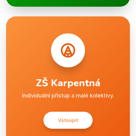
ZŠ Karpentná
Individuální přístup a malé kolektivy.
Vstoupit