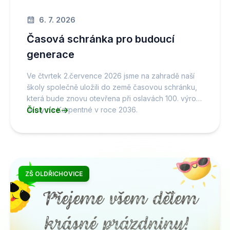
6. 7. 2026
Časová schránka pro budoucí
generace
Ve čtvrtek 2.července 2026 jsme na zahradě naší
školy společně uložili do země časovou schránku,
která bude znovu otevřena při oslavách 100. výročí
školy na Karpentné v roce 2036.
Číst více
ZŠ OLDŘICHOVICE