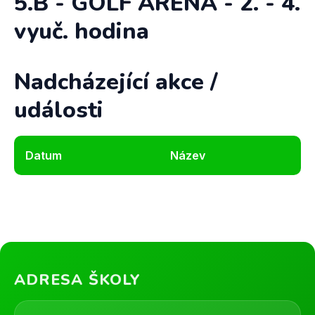
5.B - GOLF ARÉNA - 2. - 4.
vyuč. hodina
Nadcházející akce /
události
Datum
Název
ADRESA ŠKOLY