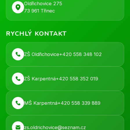
Oldřichovice 275
73 961 Třinec
RYCHLÝ KONTAKT
ZŠ Oldřichovice
+420 558 348 102
ZŠ Karpentná
+420 558 352 019
MŠ Karpentná
+420 558 339 889
zs.oldrichovice@seznam.cz