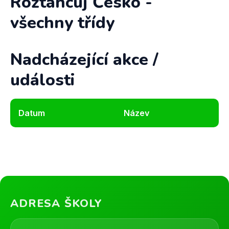
Roztancuj Česko -
všechny třídy
Nadcházející akce /
události
Datum
Název
ADRESA ŠKOLY