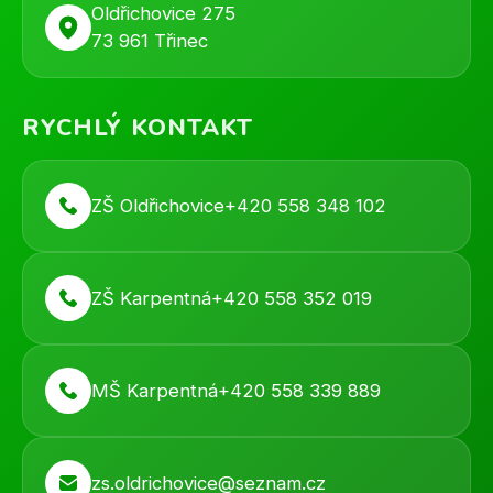
Oldřichovice 275
73 961 Třinec
RYCHLÝ KONTAKT
ZŠ Oldřichovice
+420 558 348 102
ZŠ Karpentná
+420 558 352 019
MŠ Karpentná
+420 558 339 889
zs.oldrichovice@seznam.cz