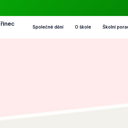
Třinec
Společné dění
O škole
Školní pora