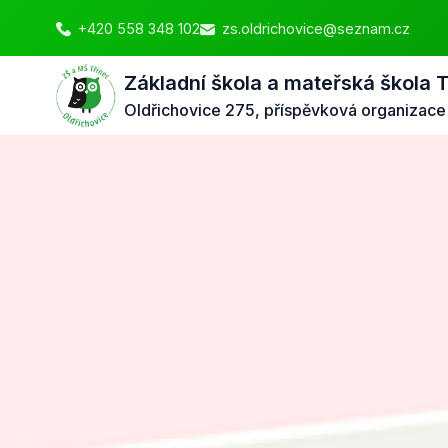
+420 558 348 102
zs.oldrichovice@seznam.cz
Základní škola a mateřská škola 
Oldřichovice 275, příspěvková organizace