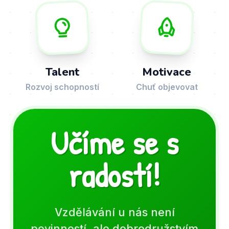
Talent
Motivace
Rozvoj schopností
Chuť objevovat
Učíme se s
radostí!
Vzdělávání u nás není
povinností, ale dobrodružstvím