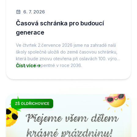
6. 7. 2026
Časová schránka pro budoucí
generace
Ve čtvrtek 2.července 2026 jsme na zahradě naší
školy společně uložili do země časovou schránku,
která bude znovu otevřena při oslavách 100. výročí
školy na Karpentné v roce 2036.
Číst více
ZŠ OLDŘICHOVICE