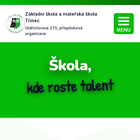
Základní škola a mateřská škola
Třinec
Oldřichovice 275, příspěvková
MENU
organizace
Škola,
kde v
e roste talent