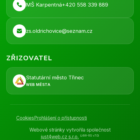
MŠ Karpentná
+420 558 339 889
zs.oldrichovice@seznam.cz
ZŘIZOVATEL
Statutární město Třinec
WEB MĚSTA
Cookies
Prohlášení o přístupnosti
Webové stránky vytvořila společnost
(J4W-RS v7.0)
just4web.cz s.r.o.