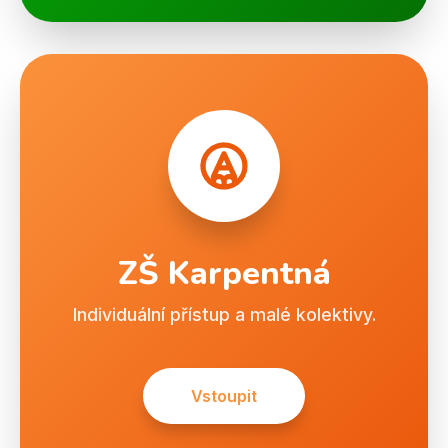
ZŠ Karpentná
Individuální přístup a malé kolektivy.
Vstoupit