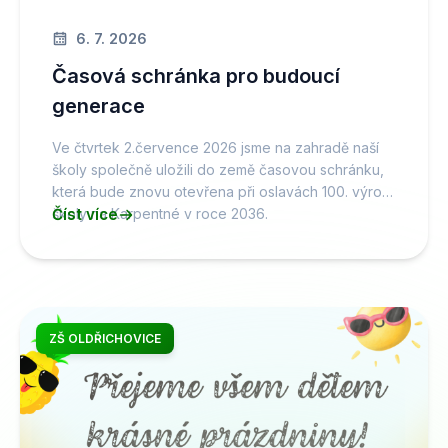
6. 7. 2026
Časová schránka pro budoucí
generace
Ve čtvrtek 2.července 2026 jsme na zahradě naší
školy společně uložili do země časovou schránku,
která bude znovu otevřena při oslavách 100. výročí
školy na Karpentné v roce 2036.
Číst více
ZŠ OLDŘICHOVICE