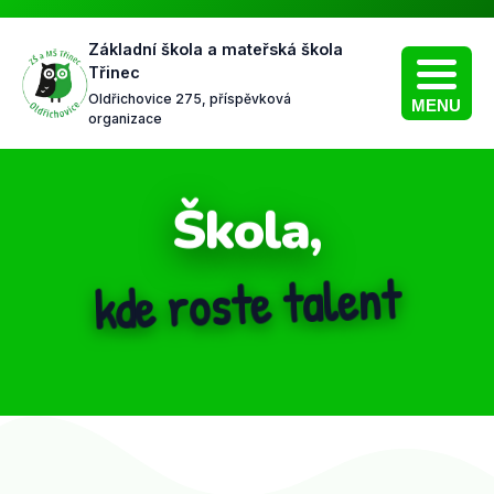
Základní škola a mateřská škola
Třinec
Oldřichovice 275, příspěvková
MENU
organizace
a,
Škol
kde vládne p
 talent