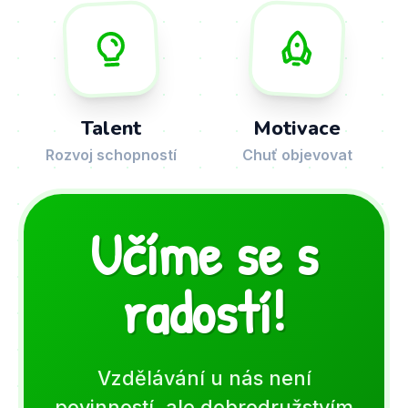
Talent
Motivace
Rozvoj schopností
Chuť objevovat
Učíme se s
radostí!
Vzdělávání u nás není
povinností, ale dobrodružstvím