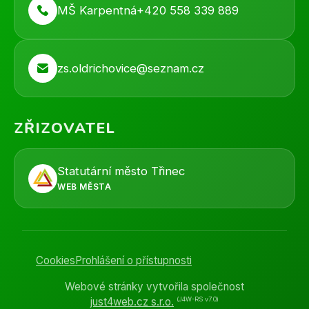
MŠ Karpentná
+420 558 339 889
zs.oldrichovice@seznam.cz
ZŘIZOVATEL
Statutární město Třinec
WEB MĚSTA
Cookies
Prohlášení o přístupnosti
Webové stránky vytvořila společnost
(J4W-RS v7.0)
just4web.cz s.r.o.